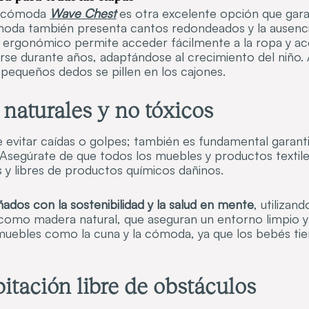
la cómoda
Wave Chest
es otra excelente opción que garan
moda también presenta cantos redondeados y la ausencia
o ergonómico permite acceder fácilmente a la ropa y ac
arse durante años, adaptándose al crecimiento del niño.
s pequeños dedos se pillen en los cajones.
 naturales y no tóxicos
e evitar caídas o golpes; también es fundamental garant
. Asegúrate de que todos los muebles y productos textil
s y libres de productos químicos dañinos.
ados con la sostenibilidad y la salud en mente
, utilizan
como madera natural, que aseguran un entorno limpio y
uebles como la cuna y la cómoda, ya que los bebés ti
itación libre de obstáculos