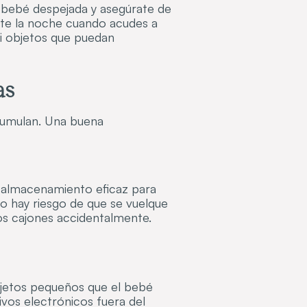
l bebé despejada y asegúrate de
nte la noche cuando acudes a
i objetos que puedan
as
acumulan. Una buena
e almacenamiento eficaz para
no hay riesgo de que se vuelque
los cajones accidentalmente.
 objetos pequeños que el bebé
ivos electrónicos fuera del